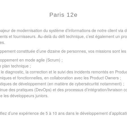
Paris 12e
majeur de modernisation du système d’informations de notre client via d
lients et fournisseurs. Au-delà du défi technique, c’est également un pr
es.
ppement constituée d’une dizaine de personnes, vos missions sont les 
eloppement en mode agile (Scrum) ;
le plan technique ;
 le diagnostic, la correction et le suivi des incidents remontés en Produc
niques et fonctionnelles, en collaboration avec les Product Owners ;
atiques de développement (en matière de cybersécurité notamment) ;
ntinue des pratiques (DevOps) et des processus d’intégration/livraison c
e les développeurs juniors.
tifiez d’une expérience de 5 à 10 ans dans le développement d’applicat