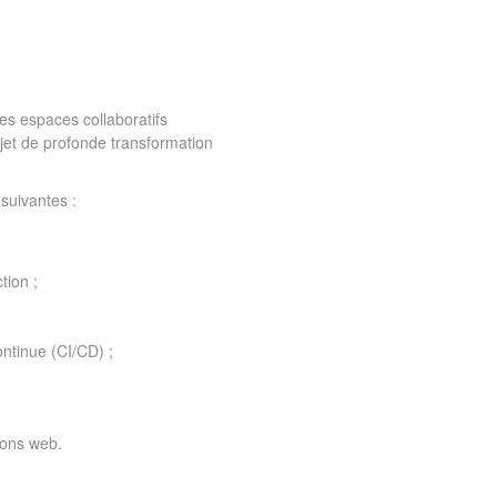
es espaces collaboratifs
ojet de profonde transformation
suivantes :
tion ;
ontinue (CI/CD) ;
ions web.