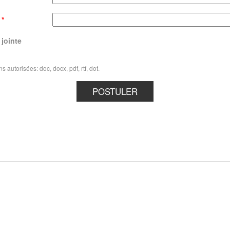
l
*
 jointe
s autorisées: doc, docx, pdf, rtf, dot.
ns