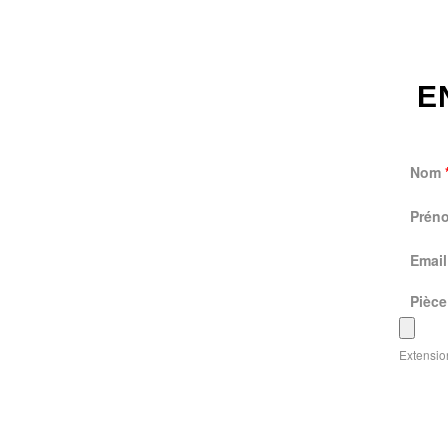
E
Nom
Prén
Emai
Pièce
Extension