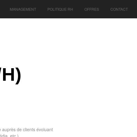
MANAGEMENT
POLITIQUE RH
OFFRES
CONTACT
/H)
 auprès de clients évoluant
ia, etc.).