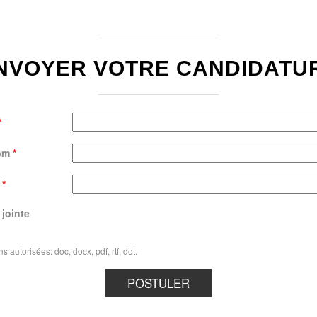
NVOYER VOTRE CANDIDATU
*
om
*
l
*
 jointe
s autorisées: doc, docx, pdf, rtf, dot.