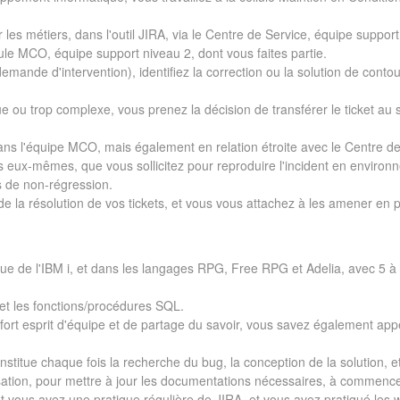
 les métiers, dans l'outil JIRA, via le Centre de Service, équipe suppor
llule MCO, équipe support niveau 2, dont vous faites partie.
demande d'intervention), identifiez la correction ou la solution de cont
ue ou trop complexe, vous prenez la décision de transférer le ticket au 
ns l'équipe MCO, mais également en relation étroite avec le Centre de
eux-mêmes, que vous sollicitez pour reproduire l'incident en environne
ts de non-régression.
 la résolution de vos tickets, et vous vous attachez à les amener en p
que de l'IBM i, et dans les langages RPG, Free RPG et Adelia, avec 5 à
t les fonctions/procédures SQL.
fort esprit d'équipe et de partage du savoir, vous savez également appel
stitue chaque fois la recherche du bug, la conception de la solution, 
isation, pour mettre à jour les documentations nécessaires, à commenc
t vous avez une pratique régulière de JIRA, et vous avez pratiqué les 