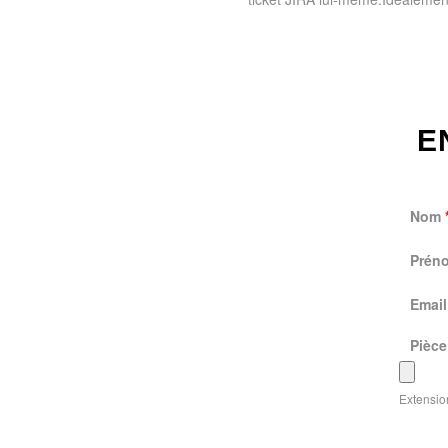
E
Nom
Prén
Emai
Pièce
Extension