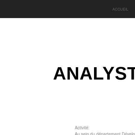
ACCUEIL
ANALYS
Activité:
Au sein du département Dévelop