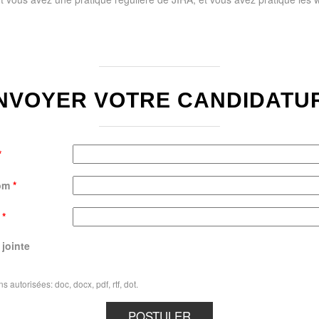
NVOYER VOTRE CANDIDATU
*
om
*
l
*
 jointe
s autorisées: doc, docx, pdf, rtf, dot.