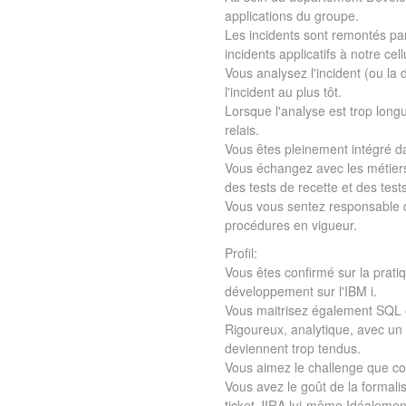
applications du groupe.
Les incidents sont remontés par
incidents applicatifs à notre ce
Vous analysez l'incident (ou la 
l'incident au plus tôt.
Lorsque l'analyse est trop long
relais.
Vous êtes pleinement intégré da
Vous échangez avec les métiers 
des tests de recette et des tes
Vous vous sentez responsable de
procédures en vigueur.
Profil:
Vous êtes confirmé sur la prati
développement sur l'IBM i.
Vous maitrisez également SQL e
Rigoureux, analytique, avec un 
deviennent trop tendus.
Vous aimez le challenge que con
Vous avez le goût de la formal
ticket JIRA lui-même.Idéalemen